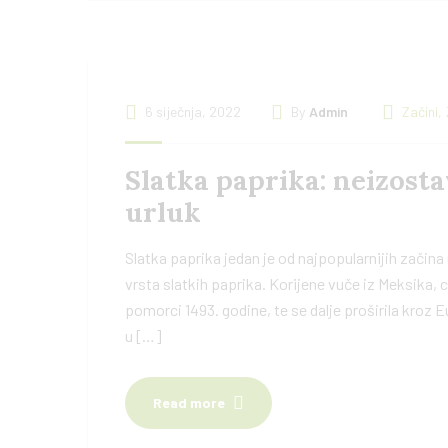
6 siječnja, 2022
By
Admin
Začini
,
Slatka paprika: neizosta
urluk
Slatka paprika jedan je od najpopularnijih začina
vrsta slatkih paprika. Korijene vuče iz Meksika, 
pomorci 1493. godine, te se dalje proširila kroz E
u […]
Read more