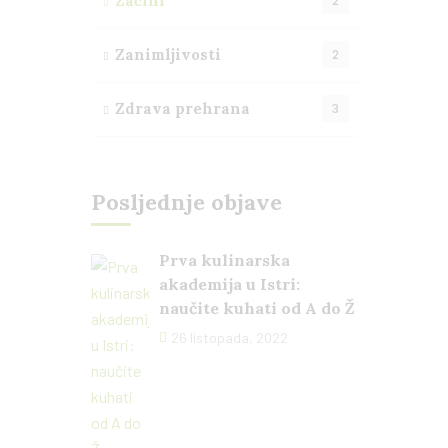
Začini
2
Zanimljivosti
2
Zdrava prehrana
3
Posljednje objave
Prva kulinarska
akademija u Istri:
naučite kuhati od A do Ž
26 listopada, 2022