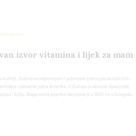
Zanimljivosti
van izvor vitamina i lijek za mam
 u kuhinji. Dobiva se mljevenjem i sušenjem zrelog ploda različitih
centralne i sjeverne južne Amerike. U Europu ju donose španjolski
uropu i Aziju. Blaga sorta paprike razvijena je u 1920-im u Szegedu,