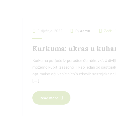
9 siječnja, 2022
By
Admin
Začini
,
Kurkuma: ukras u kuhan
Kurkuma potječe iz porodice đumbirovki. U divlji
možemo kupiti zasebno ili kao jedan od sastojaka
optimalno očuvanje njenih zdravih sastojaka najbo
[…]
Read more