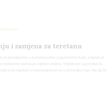
Zanimljivosti
ju i zamjena za teretanu
ni je pronalazimo u šumama južne i jugoistočne Azije, a danas je
 mješavine začina po cijelom svijetu. Vrijednost i upotreba Za
lje ju je miješati s masnoćama jer se u njima lako topi. Na taj će