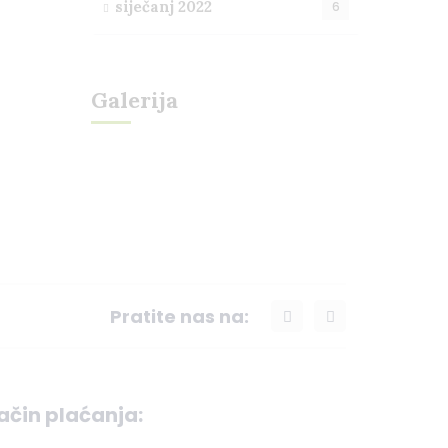
siječanj 2022
6
Galerija
Pratite nas na:
ačin plaćanja: