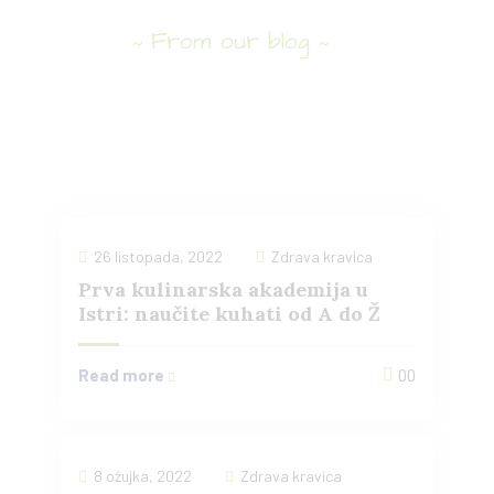
From our blog
~
~
On
a
quest
to
bring
together
and
closer to
26 listopada, 2022
Zdrava kravica
you
all
things
Organic.
Prva kulinarska akademija u
Istri: naučite kuhati od A do Ž
Read more
00
8 ožujka, 2022
Zdrava kravica