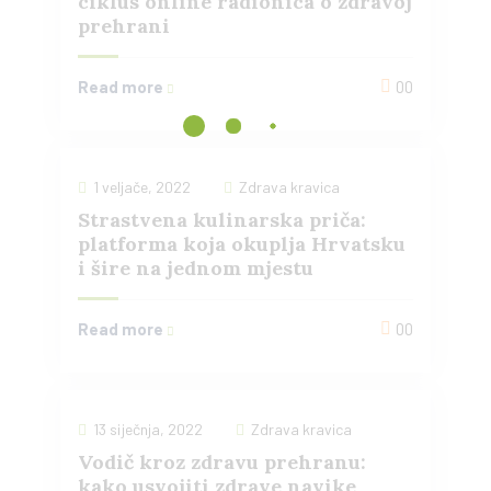
ciklus online radionica o zdravoj
prehrani
Read more
00
1 veljače, 2022
Zdrava kravica
Strastvena kulinarska priča:
platforma koja okuplja Hrvatsku
i šire na jednom mjestu
Read more
00
13 siječnja, 2022
Zdrava kravica
Vodič kroz zdravu prehranu:
kako usvojiti zdrave navike