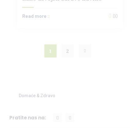
Read more
00
1
2
Domaće & Zdravo
Pratite nas na: