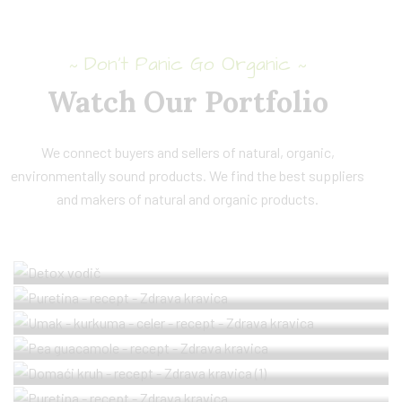
Don’t Panic Go Organic
~
~
Watch Our Portfolio
We connect buyers and sellers of natural, organic,
environmentally sound products. We find the best suppliers
Puretina sa crnom rižom i
Vodič za detox
and makers of natural and organic products.
artičokama
Vodič
Umak od kurkume i celera
Glavni obrok
Pea guacamole
Umaci
Puretina sa grill povrćem i
Domaći kruh
Glavni obrok
dva umaka
Kruh
Glavni obrok
Meso