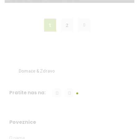
1
2
Domaće & Zdravo
Pratite nas na:
Poveznice
O nama